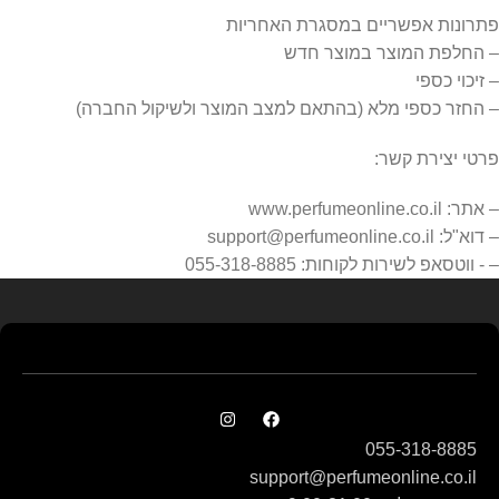
פתרונות אפשריים במסגרת האחריות
– החלפת המוצר במוצר חדש
– זיכוי כספי
– החזר כספי מלא (בהתאם למצב המוצר ולשיקול החברה)
פרטי יצירת קשר:
– אתר: www.perfumeonline.co.il
– דוא"ל: support@perfumeonline.co.il
– ⁠- ווטסאפ לשירות לקוחות: 055-318-8885
055-318-8885
support@perfumeonline.co.il