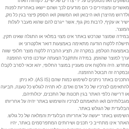
משווקים ו/או מסופקים על ידי צדדים שלישיים. לקוחות האתר
מאשרים ומצהירים כי הם מודעים לכך ושהם יישאו באחריות לפנות
ולדרוש מהיצרן ו/או היבואן ו/או המשווק ו/או הספק פיצוי בגין כל נזק,
ישיר או עקיף, לרבות נזק גוף, אשר ייגרם להם שהוא מעבר לעלות
המוצר.
במידה שמוצר שנרכש באתר אינו מצוי במלאי או התגלה שאינו תקין,
תישלח ללקוח הודעה מתאימה באמצעות דואר אלקטרוני או
באמצעות הטלפון. במקרה זה, תציע החברה ללקוח מוצר חלופי שווה
ערך למוצר שהוזמן. במידה ותתקבל הצעתה יעודכנו פרטי ההזמנה
מחדש. היה והלקוח אינו מעוניין במוצר החלופי, יהא זכאי לסרב לקבלו
ובמקרה זה תבוטל ההזמנה.
התכנים באתר ניתנים לשימוש כמות שהם (AS IS). לא ניתן
להתאימם לצרכיו של כל אדם ואדם. לא תהיה לגולש כל טענה, תביעה
או דרישה כלפי האתר בגין תכונות של התכנים, יכולותיהם,
מגבלותיהם ו/או התאמתם לצרכיו והשימוש באתר יהיה על אחריותו
הבלעדית של הגולש באתר.
השימוש באתר ייעשה על אחריותו הבלעדית והמלאה של כל גולש.
האתר אינו מתחייב כי תכנים ושירותים המתפרסמים באתר, יהיו