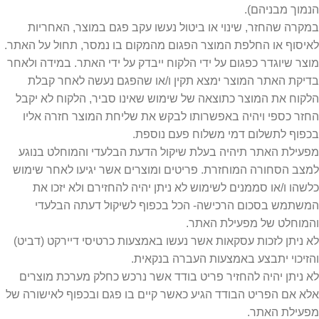
הנמוך מבניהם).
במקרה שהחזר, שינוי או ביטול נעשו עקב פגם במוצר, האחריות
לאיסוף או החלפת המוצר הפגום מהמקום בו נמסר, תחול על האתר.
מוצר שיוגדר כפגום על ידי הלקוח ייבדק על ידי האתר. במידה ולאחר
בדיקת האתר המוצר ימצא תקין ו/או שהפגם נעשה לאחר קבלת
הלקוח את המוצר כתוצאה של שימוש שאינו סביר, הלקוח לא יקבל
החזר כספי ויהיה באפשרותו לבקש את שליחת המוצר חזרה אליו
בכפוף לתשלום דמי משלוח פעם נוספת.
מפעילת האתר תיהיה בעלת שיקול הדעת הבלעדי והמוחלט בנוגע
למצב הסחורה המוחזרת. פריטים ומוצרים אשר יגיעו לאחר שימוש
כלשהו ו/או סממנים לשימוש לא ניתן יהיה להחזירם ולא יזכו את
המשתמש בסכום הרכישה- הכל בכפוף לשיקול דעתה הבלעדי
והמוחלט של מפעילת האתר.
לא ניתן לזכות עסקאות אשר נעשו באמצעות כרטיסי דיירקט (דביט)
והזיכוי יתבצע באמצעות העברה בנקאית.
לא ניתן יהיה להחזיר פריט בודד אשר נרכש כחלק מערכת מוצרים
אלא אם הפריט הבודד הגיע כאשר קיים בו פגם ובכפוף לאישורה של
מפעילת האתר.