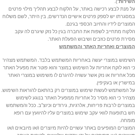
השירות
“).
על מנת לבצע רכישה באתר, על הלקוח לבצע תהליך מילוי פרטים
במסגרתו יש לספק פרטים אישיים הנדרשים, בין היתר, לשם משלוח
המוצרים לידיו והחיוב הכספי בגינם.
הלקוח מתחייב לשפות את החברה בגין כל נזק שיגרם לה עקב
מסירת פרטים כוזבים ושיבוש הפעלת האתר.
המוצרים ואחריות האתר והמשתמש
השימוש במוצרי יעשה באחריות המשתמש בלבד. המשתמש מצהיר
כי הוא לוקח אחריות על השימוש במוצר והוא פוטר את מפעיל האתר
מכל אחריות או נזק אשר עשויה להיגרם לו משימוש במוצרי האתר
במישרין או בעקיפין.
על המשתמש לעשות שימוש במוצרים רק בהתאם להוראות השימוש.
מצהיר כי הוא מסיר כל אחריות ממפעיל האתר בנוגע לשימוש
במוצרים לרבות פריחות, אלרגיות, גירודים וכיוצ”ב. ככל והמשתמש
חש בתופעות לוואי עקב שימוש במוצרים עליו להיוועץ עם רופא
מומחה.
המוצרים המופיעים באתר עשויים להיות מיוצרים ו/או מיובאים ו/או