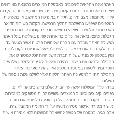
האתר אינה אחראית לעיכובים באספקת המוצרים כתוצאה מאירועים
שאינה בשליטתה כדוגמת תקלות, עיכובים, שביתות, אסונות טבע, כוח
עליון, מלחמות, מצב חירום, תקלות במערכת המחשוב או במערכות
הטלפונים שיפגעו בהשלמת תהליך הרכישה, תקלות בשירות הדואר
האלקטרוני, וכל עיכוב שארע כתוצאה מנגיף הקורונה לרבות סגרים,
הגבלות וכיוצא בזאת ו/או כל סיבה אחרת שאינן בשליטת בעל האתר
מפעילת האתר עובדת עם חברת שליחויות פרטית אשר מגיעה עד
בית הלקוח בתיאום מראש, יש לשים לב שעל אחריות הלקוח להיות
זמין בטלפון על מנת ששליח חברת השליחויות יוכל למסור לו את
החבילה ולתאם את הגעתו. במידה והלקוח לא עונה לטלפון שלו עקב
חוסר זמינות/טעות במספר הטלפון ו/או שהזין למערכת האתר,
החבילה תחזור למפעילת האתר והלקוח יאלץ לשלם עלות נוספת של
משלוח.
בדרך כלל, המשלוח יעשה עד הבית, אולם ביישובים קהילתיים,
כפרים, קיבוצים וכיוצ”ב המוצרים עשויים להיות מסופקים למזכירות
הישוב. במקרה כזה, תימסר לך על כך הודעה טלפונית או כתובה.
אישור מסירה: אישור מסירה נעשה על ידי חתימת המקבל שהינו
אדם בגיר. במקרה של בקשה להשארת המשלוח ללא מסירה אישית