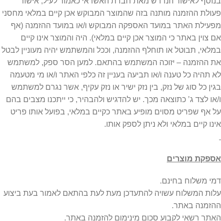
בנוסף לאישור הנדרש מאת חברת האשראי כאמור לעיל, אישור
פעולת ההזמנה מותנה בזה שהמוצר המבוקש אכן קיים במלאי מחסני
מפעילת האתר במועד האספקה המבוקש ו/או במועד ההזמנה (אף
אם צוין באתר כי המוצר אכן קיים במלאי). היה והמוצר אינו קיים
במלאי, תבוטל או תוחלף ההזמנה, וככל והמשתמש יהיה מעוניין לבטל
את ההזמנה – יזוכה המשתמש בהתאם. למען הסר ספק, למשתמש
לא תהיה כל טענה ו/או תביעה בעניין זה כלפי האתר ו/או מי מטעמה
בגין כל סוג של נזק, בין נזק ישיר או נזק עקיף, אשר נגרם למשתמש
ו/או לצד ג’ כתוצאה מכך. יש להדגיש ולהבהיר, כי ייתכנו מצבים בהם
על אף שפריט מסוים מופיע באתר כקיים במלאי, בפועל אותו פריט
אינו קיים במלאי ולא ניתן לספק אותו.
אספקת מוצרים
דמי משלוח בחינם.
עלות המשלוח עשויה להתעדכן מעת לעת בהתאם לאמור בעת ביצוע
ההזמנה באתר.
האתר רשאי לקבוע סכום מינימום להזמנה באתר.