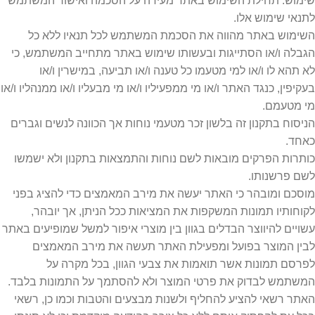
שימוש. תחילת השימוש באתר מעידה על הסכמה ואישור המשתמש
לתנאי שימוש אלו.
השימוש באתר מהווה את הסכמת המשתמש לכל תנאיו ללא כל
הגבלה ו/או הסתייגות ובעשותו שימוש באתר מתחייב המשתמש, כי
לא תהא לו ו/או למי מטעמו כל טענה ו/או תביעה, במישרין ו/או
בעקיפין, כנגד האתר ו/או מי ממפעיליו ו/או מי מבעליו ו/או ממנהליו ו/או
מי מטעמם.
הניסוח בתקנון זה בלשון זכר מטעמי נוחות אך הכוונה לנשים וגברים
כאחד.
כותרות הפרקים מובאות לשם נוחות והתמצאות בתקנון ולא ישמשו
לשם פרשנותו.
מוסכם ומובהר כי האתר יעשה את מירב המאמצים כדי להציג בפני
לקוחותיו תמונות המשקפות את המציאות ככל הניתן, אך יובהר,
עשויים להיווצר הבדלים בגוון בין מוצרי איפור למשל שמופיעים באתר
לבין המוצר בפועל ומפעילת האתר תעשה את מירב המאמצים
לפרסם תמונות אשר תואמות את צבעי הגוון, בכל מקרה על
המשתמש לבדוק את פרטי המוצר ולא להסתמך על התמונות בלבד.
האתר רשאי להציע להחליף ולשנות מבצעים והטבות וכמו כן, רשאי