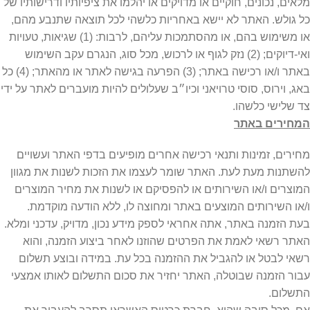
מלאים, נכונים, חוקיים או מדויקים או יהלמו את ציפיותיו ודרישותיו של
כל גולש. האתר לא יישא באחריות כלשהי לכל תוצאה שתנבע מהם,
או משימוש בהם, או מהסתמכות עליהם, לרבות: (1) שגיאות, טעויות
ואי-דיוקים; (2) נזק לגוף או לרכוש, מכל סוג, הנגרם עקב השימוש
באתר ו/או רכישה באתר; (3) הפרעה בגישה לאתר או מהאתר; (4) כל
באג, וירוס, סוסי טרויאני וכיו״ב שעלולים להיות מועברים לאתר על ידי
צד שלישי כלשהו.
המחירים באתר
מחירים, זמינות ותנאי רכישה אחרים מופיעים בדפי האתר ועשויים
להשתנות מעת לעת. האתר שומר לעצמו את הזכות לשנות את מגוון
המוצרים ו/או השירותים או להפסיקם או לשנות את מחיר המוצרים
ו/או השירותים המוצעים באתר ומחוצה לו, ללא הודעה מוקדמת.
בעת הזמנה באתר, אתה אחראי לספק מידע נכון, מדויק, עדכני ומלא.
האתר רשאי לאמת את הפרטים שהוזנו לאחר ביצוע הזמנה, והוא
רשאי לבטל או להגביל את ההזמנה בכל עת. במידה ובוצע תשלום
עבור הזמנה שבוטלה, האתר יחזיר את סכום התשלום לאותו אמצעי
התשלום.