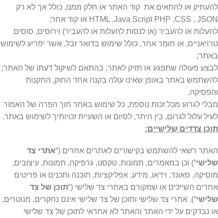
להעתיק או להתאים את קוד האתר או חלק ממנו, כולל אך לא רק
HTML ,Java Script PHP ,CSS , JSON או קוד אחר;
להעלות או להעביר (או לנסות להעלות או להעביר) וירוסים, סוסים
טרויאניים, או חומר אחר, כולל שימוש בדואר זבל, אשר יפריע לשימוש
באתר;
לבצע פעולה שתפגע או תזיק לאתר, בהתאם לשיקול דעתו של האתר;
להשתמש באתר באופן שאינו עולה בקנה אחד החוק, התקנות
והפסיקה.
מבלי לגרוע מכל זכות נוספת, כל שימוש באתר תוך הפרה של האמור
לעיל עלול לגרום, בין היתר, לסיום או השעיית זכויותיך לשימוש באתר.
תוכן צדדים שלישיים:
האתר רשאי להשתמש בקישורים לאתרים אחרים (“
אתרי צד
שלישי
“) וכן במאמרים, תמונות, טקסט, גרפיקה, תמונות, עיצובים,
מוסיקה, סאונד, וידאו, מידע, אפליקציות, תוכנה ותכנים או פריטים
אחרים השייכים או שמקורם באתרי צד שלישי (“
תוכן של צד
שלישי
“). אתרי צד שלישי ותוכן של צד שלישי אינם נחקרים, מנוטרים,
או נבדקים על ידי האתר והאתר לא אחראי לתוכן של צד שלישי