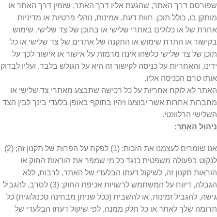
שפורסם דרך האתר, שהגעת אליו דרך האתר, שזמין דרך האתר או
מותקן בו, כולל תוכן, חוות דעת, אמינות, נוהלי פרטיות או מדיניות
אחרת של או כלולים באתרי שלישי או בתוכן של צד שלישי. שימוש
בקישור או התרת שימוש או התקנה של אתרים של צד שלישי או כל
תוכן של צד שלישי כלשהו אינה מרמזת על אישור או אישור לכך על
ידינו, והאחריות על כניסה לקישור זה היא על הגולש בלבד, ועליו לבדוק
אותו טרם הכניסה אליו.
האתר לא לוקח אחריות על כל רכישה שתבצע מאתרי צד שלישי או
מחברות אחרות אשר יבוצעו ויהיו בתוקף באופן בלעדי בינך לבין הצד
השלישי הרלוונטי.
ניהול האתר:
אנו שומרים לעצמנו את הזכות: (1) לפקח על הפרות של תקנון זה; (2)
לנקוט בפעולה משפטית כנגד כל מי שמפר את הוראות החוק או
הוראות תקנון זה, לשיקול דעתו הבלעדי של האתר, לרבות, ללא
הגבלה, דיווח על המשתמש לרשויות אכיפת החוק; (3) לסרב, להגביל
גישה, להגביל זמינות, או להשבית (ככל שניתן מבחינה טכנולוגית) כל
תרומה שלך לאתר או כל חלק ממנה, לפי שיקול דעתו הבלעדי של