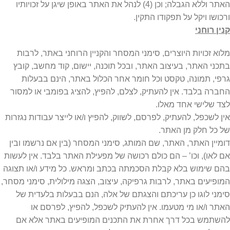
האתר וללא הגבלה; וכן (4) לנהל את האתר באופן שיגן על זכויותיו
ורכושו ויקל על תפקודו התקין.
קנין רוחני
מלוא זכויות היוצרים, סימני המסחר והקניין הרוחני באתר, לרבות
בתכני האתר, בעיצוב האתר, ובכל תוכנה, יישום, קוד מחשב, קובץ
גרפי, תמונה, טקסט וכל חומר אחר הכלול באתר, הינם בבעלות
החברה בלבד. אין להעתיק, לצלם, להפיץ, להציג בפומבי או למסור
לצד שלישי אחד מאלו.
אין לשכפל, להעתיק, לפרסם, לשווק, להפיץ ו/או לייצר עבודות נגזרות
של כל חלק מן האתר.
דומיין האתר, האתר, שם המותג, סימני המסחר (בין אם נרשמו ובין
אם לאו), וכו’ – הם כולם רכושה של מפעילת האתר בלבד. אין לעשות
בהם שימוש בלא קבלת הסכמתה בכתב ומראש. כל מידע ו/או תצוגה
המופיעים באתר, לרבות גרפיקה, עיצוב, הצגה מילולית, סימני מסחר,
סימני לוגו כן עריכתם והצגתם של אלה, הנם בבעלות בלעדית של
האתר ו/או מי מטעמו. אין להעתיק לשכפל, להפיץ, לפרסם או
להשתמש בכל דרך אחרת את התכנים המופיעים באתר אלא אם