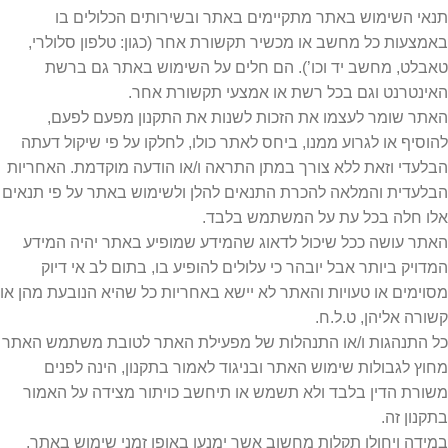
תנאי השימוש באתר מתקיימים באתר ובשירותים הכלולים בו
באמצעות כל מחשב או מכשיר תקשורת אחר (כגון: טלפון סלולרי,
טאבלט, מחשב יד וכו’). הם חלים על השימוש באתר גם ברשת
האינטרנט וגם בכל רשת או אמצעי תקשורת אחר.
האתר שומר לעצמו את הזכות לשנות את התקנון מפעם לפעם,
להוסיף או לגרוע ממנו, ביחס לאתר כולו, לחלקו על פי שיקול דעתה
הבלעדי וזאת ללא צורך במתן התראה ו/או הודעה מוקדמת. האחריות
הבלעדית והמלאה להכרת התנאים להלן ולשימוש באתר על פי תנאים
אלו חלה בכל עת על המשתמש בלבד.
האתר עושה ככל שיכול לדאוג שהמידע שמופיע באתר יהיה המידע
המדויק ביותר אבל יובהר כי עלולים להופיע בו, בתום לב אי דיוק
מסוימים או טעויות והאתר לא יישא באחריות כל שהיא הנובעת מהן או
קשורה אליהן, ט.ל.ח.
כל התנהגות ו/או התנהלות של מפעילת האתר לטובת משתמש האתר
מחוץ לגבולות שימוש האתר ובניגוד לאמור בתקנון, הינה לפנים
משורת הדין בלבד ולא תשמש או תיחשב כויתור מצידה על האמור
בתקנון זה.
במידה ויחולו תקלות מחשוב אשר ימנעו באופן זמני שימוש באתר,