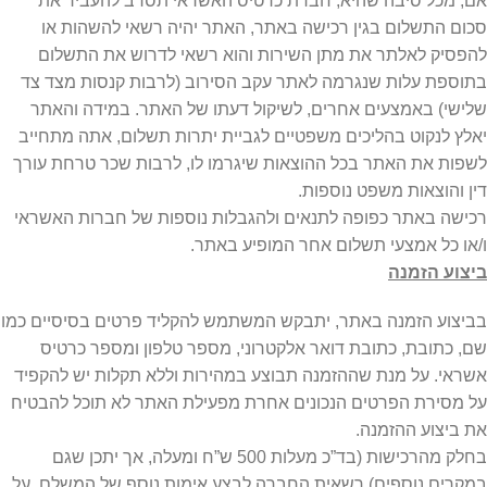
אם, מכל סיבה שהיא, חברת כרטיס האשראי תסרב להעביר את
סכום התשלום בגין רכישה באתר, האתר יהיה רשאי להשהות או
להפסיק לאלתר את מתן השירות והוא רשאי לדרוש את התשלום
בתוספת עלות שנגרמה לאתר עקב הסירוב (לרבות קנסות מצד צד
שלישי) באמצעים אחרים, לשיקול דעתו של האתר. במידה והאתר
יאלץ לנקוט בהליכים משפטיים לגביית יתרות תשלום, אתה מתחייב
לשפות את האתר בכל ההוצאות שיגרמו לו, לרבות שכר טרחת עורך
דין והוצאות משפט נוספות.
רכישה באתר כפופה לתנאים ולהגבלות נוספות של חברות האשראי
ו/או כל אמצעי תשלום אחר המופיע באתר.
ביצוע הזמנה
בביצוע הזמנה באתר, יתבקש המשתמש להקליד פרטים בסיסיים כמו
שם, כתובת, כתובת דואר אלקטרוני, מספר טלפון ומספר כרטיס
אשראי. על מנת שההזמנה תבוצע במהירות וללא תקלות יש להקפיד
על מסירת הפרטים הנכונים אחרת מפעילת האתר לא תוכל להבטיח
את ביצוע ההזמנה.
בחלק מהרכישות (בד”כ מעלות 500 ש”ח ומעלה, אך יתכן שגם
במקרים נוספים) רשאית החברה לבצע אימות נוסף של המשלם, על