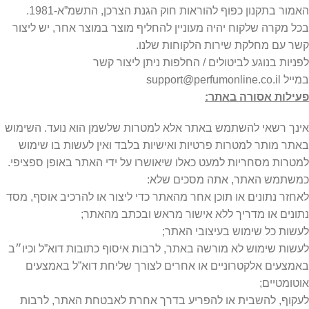
האמור בתקנון כפוף להוראות חוק הגנת הצרכן, התשמ”א-1981.
בכל מקרה שלקוח יהיה מעוניין להחליף מוצר במוצר אחר, יש ליצור
קשר עם מחלקת שירות הלקוחות שלנו.
לפניות בנוגע לביטולים / החלפות ניתן ליצור קשר
במייל support@perfumonline.co.il
פעילות אסורה באתר:
אינך רשאי להשתמש באתר אלא למטרות שלשמן הוא נועד. השימוש
באתר מותר למטרות פרטיות ואישיות בלבד ואין לעשות בו שימוש
למטרות מסחריות למעט כאלו שיאושרו על ידי האתר באופן ספציפי.
כמשתמש האתר, אתה מסכים שלא:
לאחזר נתונים או תוכן אחר מהאתר כדי ליצור או להרכיב אוסף, מסד
נתונים או מדריך ללא אישור מראש ובכתב מהאתר;
לעשות כל שימוש בעיצובי האתר;
לעשות שימוש לא מורשה באתר, לרבות איסוף כתובות דוא”ל וכיו״ב
באמצעים אלקטרוניים או אחרים לצורך שליחת דוא”ל באמצעים
אוטומטיים;
לעקוף, להשבית או להפריע בדרך אחרת לאבטחת האתר, לרבות