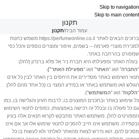
Skip to navigation
Skip to main content
תקנון
עמוד הבית
/
תקנון
ברוכים הבאים לאתר https://perfumeonline.co.il משמש כחנות
למכירת מוצרי פארמה – בשמים, איפור ומוצרים נוספים והכל כפי
שמפורט בהרחבה באתר.
בעלת האתר ומפעילתו היא חברת ניר אל פלא ברנדון (להלן:
“
החברה
” ו/או “
האתר
” ו/או “
מפעילת האתר”)
.
תנאי השימוש באתר מסדירים את היחסים בין האתר לבין כל אדם
הגולש ו/או משתמש באתר או במידע המצוי בו (כל אחד מהם להלן:
“
הלקוח
” ו/או “
המשתמש
“).
כל שימוש באתר ובתכנים המוצגים בו, לרבות העיון והגלישה בו, כמו
גם כל פעולה בו ובכלל זה רכישה באמצעותו, כפופים לתנאי השימוש
המפורטים להלן. משתמש האתר מתבקש לקרוא תנאים אלה בעיון
ובקפידה. משתמש אינו חייב להסכים לתנאי שימוש אלו אך אם אינו
מסכים להם, הוא נדרש לצאת מהאתר לאלתר ולא לעשות בו כל