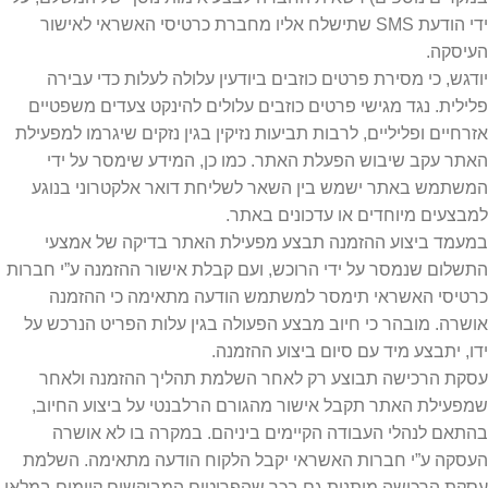
ידי הודעת SMS שתישלח אליו מחברת כרטיסי האשראי לאישור
העיסקה.
יודגש, כי מסירת פרטים כוזבים ביודעין עלולה לעלות כדי עבירה
פלילית. נגד מגישי פרטים כוזבים עלולים להינקט צעדים משפטיים
אזרחיים ופליליים, לרבות תביעות נזיקין בגין נזקים שיגרמו למפעילת
האתר עקב שיבוש הפעלת האתר. כמו כן, המידע שימסר על ידי
המשתמש באתר ישמש בין השאר לשליחת דואר אלקטרוני בנוגע
למבצעים מיוחדים או עדכונים באתר.
במעמד ביצוע ההזמנה תבצע מפעילת האתר בדיקה של אמצעי
התשלום שנמסר על ידי הרוכש, ועם קבלת אישור ההזמנה ע”י חברות
כרטיסי האשראי תימסר למשתמש הודעה מתאימה כי ההזמנה
אושרה. מובהר כי חיוב מבצע הפעולה בגין עלות הפריט הנרכש על
ידו, יתבצע מיד עם סיום ביצוע ההזמנה.
עסקת הרכישה תבוצע רק לאחר השלמת תהליך ההזמנה ולאחר
שמפעילת האתר תקבל אישור מהגורם הרלבנטי על ביצוע החיוב,
בהתאם לנהלי העבודה הקיימים ביניהם. במקרה בו לא אושרה
העסקה ע”י חברות האשראי יקבל הלקוח הודעה מתאימה. השלמת
עסקת הרכישה מותנית גם בכך שהפריטים המבוקשים קיימים במלאי