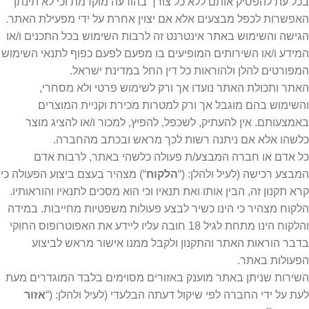
בכל עת להפסיק אותם ללא כל צורך בהודעה מוקדמת וכי לא תינתן
האפשרות לכפל מבצעים אלא אם יצוין אחרת על ידי מפעילת האתר.
הגישה והשימוש באתר אינטרנט זה לרבות השימוש בכל התכנים ו/או
המידע ו/או השירותים המופיעים בו מפעם לפעם כפוף לתנאי השימוש
המפורטים להלן ולהוראות כל דין החל במדינת ישראל.
האתר ותכולת האתר נועדו אך ורק לשימוש פרטי ולא מסחרי,
והשימוש בהם מוגבל אך ורק למטרות מכירת וקניית המוצרים
באמצעותם. אין להעתיק, לשכפל, להפיץ, למכור ו/או להציג מוצר
כלשהו אלא אם ניתנה רשות לכך מראש ובכתב מהחברה.
כל אדם או חברה המבצע/ת פעולה כלשהי באתר, לרבות אדם
המבצע רכישה (לעיל ולהלן: (“
הלקוח
“) מצהיר בעצם ביצוע הפעולה כי
קרא תקנון זה, הבין אותו ואת תנאיו וכי הוא מסכים לתנאיו והוראותיו.
הלקוח מצהיר כי הינו כשיר לבצע פעולות משפטיות מחייבות. במידה
והלקוח הינו מתחת לגיל 18 חובה עליו ליידע את האפוטרופוס החוקי
בדבר הוראות האתר והתקנון ולקבל ממנו אישור מראש לביצוע
הפעולות באתר.
השירות שניתן באתר מוענק באזורים מסוימים בלבד המוגדרים מעת
לעת על ידי החברה לפי שיקול דעתה הבלעדי (לעיל ולהלן: (“
אזור