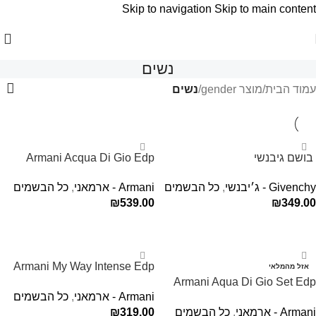
Skip to navigation
Skip to main content
נשים
עמוד הבית
/
מוצר gender
/
נשים
‏ בושם גיבנשי
Armani Acqua Di Gio Edp
לאינטדריטGivenchy L’Interdit
200ml בושם ארמני אקווה די ג'יו
Givenchy - ג׳יבנשי
,
כל הבשמים
Armani - ארמאני
,
כל הבשמים
E.D.P 80ml ‏
לגבר
₪
539.00
₪
349.00
הוספה לסל
הוספה לסל
Armani My Way Intense Edp
אזל מהמלאי
Armani Aqua Di Gio Set Edp
50ml בושם ארמני לאישה
Armani - ארמאני
,
כל הבשמים
מארז ארמני אקווה די דיאו לגבר
Armani - ארמאני
,
כל הבשמים
319.00
₪