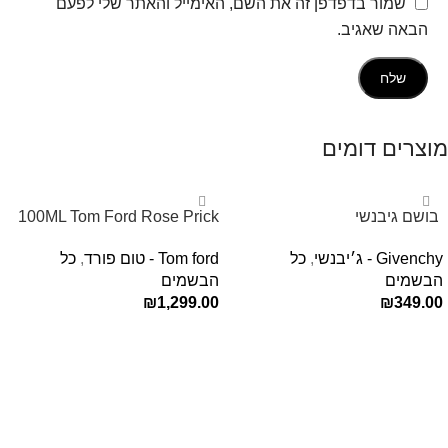
שמור בדפדפן זה את השם, האימייל והאתר שלי לפעם
הבאה שאגיב.
מוצרים דומים
‏ בושם גיבנשי
100ML Tom Ford Rose Prick
לאינטדריטGivenchy L’Interdit
Edp בושם טום פורד לאישה
Givenchy - ג׳יבנשי
,
כל
Tom ford - טום פורד
,
כל
E.D.P 80ml ‏
הבשמים
הבשמים
₪
1,299.00
₪
349.00
הוספה לסל
הוספה לסל