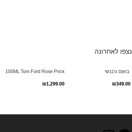
נצפו לאחרונה
‏ בושם גיבנשי
100ML Tom Ford Rose Prick
לאינטדריטGivenchy L’Interdit
Edp בושם טום פורד לאישה
₪
1,299.00
₪
349.00
E.D.P 80ml ‏
Read more