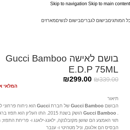
Skip to navigation
Skip to main content
ל המותגים
בישום לגברים
בישום לנשים
מארזים
עמוד הבית
/
Gucci - גוצ׳י
/
בושם לאישה Gucci Bamboo E.D.P 75ML
בושם לאישה Gucci Bamboo
E.D.P 75ML
₪
299.00
₪
339.00
המלאי א
תיאור
הבושם
Gucci Bamboo
של חברת
Gucci
הוא ניחוח פרחוני ל
.
Gucci Bamboo
הושק בשנת 2015. התו העליון הוא תפוז ב
תווי האמצע הם שושן מקזבלנקה, ילאנג-ילאנג ו- פריחת התפוז; תו
הבסיס הם אלגום, וניל מטהיטי ו- ענבר