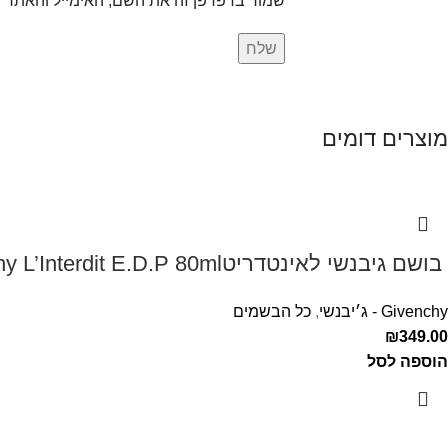
שמור בדפדפן זה את השם, האימייל והאתר 
מוצרים דומים
‏ בושם גיבנשי לאינטדריטGivenchy L’Interdit E.D.P 80ml ‏
Givenchy - ג׳יבנשי
,
כל הבשמים
₪
349.00
הוספה לסל