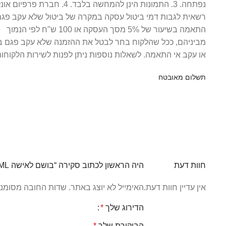
נפתחה. 3. התמונות הינן להמחשה בלבד. 4. חברת פרפיום 
רשאית לגבות דמי ביטול עסקה במקרה של ביטול שלא עקב פגם 
התאמה בשיעור של 5% מסך העסקה או 100 ש"ח לפי הנמוך
מביניהם, ככל שהלקוח בחר לבטל את ההזמנה שלא עקב פגם ב
או עקב אי התאמה. לשאלות נוספות ניתן לפנות לשירות הלקוחו
תשלום מאובטח
חוות דעת
היה הראשון לכתוב סקירה “בושם לאישה Gucci Bamboo E.D.P 75ML”
אין עדיין חוות דעת.
האימייל לא יוצג באתר.
שדות החובה מסומנ
הדירוג שלך
*
הביקורת שלך
*