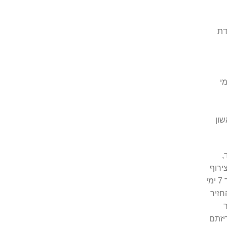
דת
ה ויהודה ושומרון יסופקו בין 8 -18 ימי
בד,
ירוף
חשבונית הקניה. 2. החזר כספי יינתן באופן בו בוצע התשלום, עד 7 ימי
חזיר
יזתם