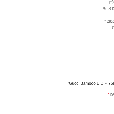
אונליין
או אי
מוצר
ת
ים
*