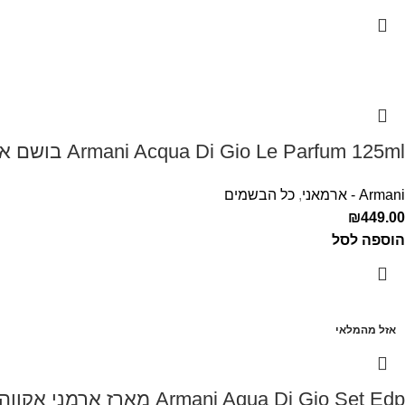
Armani Acqua Di Gio Le Parfum 125ml בושם ארמני לגבר אקווה דה ג'יו
Armani - ארמאני
,
כל הבשמים
₪
449.00
הוספה לסל
אזל מהמלאי
Armani Aqua Di Gio Set Edp מארז ארמני אקווה די דיאו לגבר