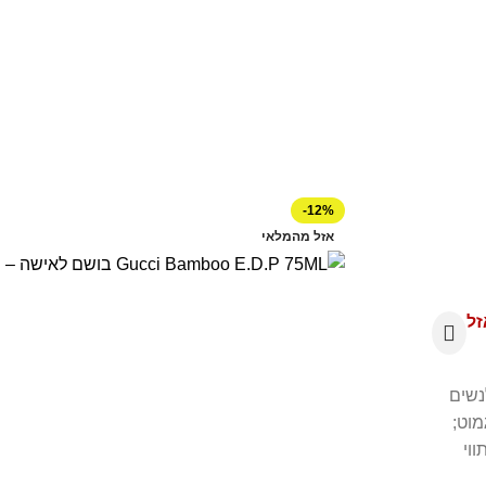
-12%
אזל מהמלאי
זל
נשים
רגמוט;
וי