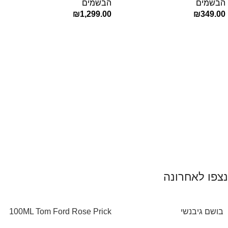
הבשמים
הבשמים
₪
1,299.00
₪
349.00
הוספה לסל
הוספה לסל
נצפו לאחרונה
‏ בושם גיבנשי
100ML Tom Ford Rose Prick
לאינטדריטGivenchy L’Interdit
Edp בושם טום פורד לאישה