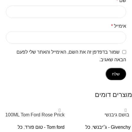
שם
*
אימייל
*
שמור בדפדפן זה את השם, האימייל והאתר שלי לפעם
הבאה שאגיב.
מוצרים דומים
‏ בושם גיבנשי
100ML Tom Ford Rose Prick
לאינטדריטGivenchy L’Interdit
Edp בושם טום פורד לאישה
Givenchy - ג׳יבנשי
,
כל
Tom ford - טום פורד
,
כל
E.D.P 80ml ‏