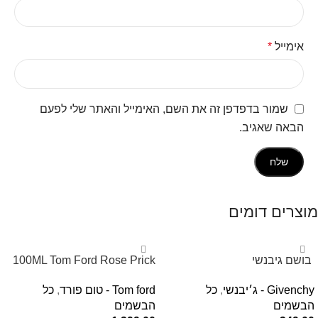
אימייל
*
שמור בדפדפן זה את השם, האימייל והאתר שלי לפעם
הבאה שאגיב.
מוצרים דומים
‏ בושם גיבנשי
100ML Tom Ford Rose Prick
לאינטדריטGivenchy L’Interdit
Edp בושם טום פורד לאישה
Givenchy - ג׳יבנשי
,
כל
Tom ford - טום פורד
,
כל
E.D.P 80ml ‏
הבשמים
הבשמים