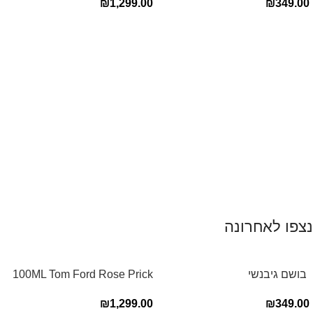
₪
1,299.00
₪
349.00
הוספה לסל
הוספה לסל
נצפו לאחרונה
‏ בושם גיבנשי
100ML Tom Ford Rose Prick
לאינטדריטGivenchy L’Interdit
Edp בושם טום פורד לאישה
₪
1,299.00
₪
349.00
E.D.P 80ml ‏