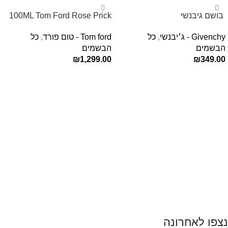
‏ בושם גיבנשי
100ML Tom Ford Rose Prick
לאינטדריטGivenchy L’Interdit
Edp בושם טום פורד לאישה
Givenchy - ג׳יבנשי
,
כל
Tom ford - טום פורד
,
כל
E.D.P 80ml ‏
הבשמים
הבשמים
₪
1,299.00
₪
349.00
הוספה לסל
הוספה לסל
נצפו לאחרונה