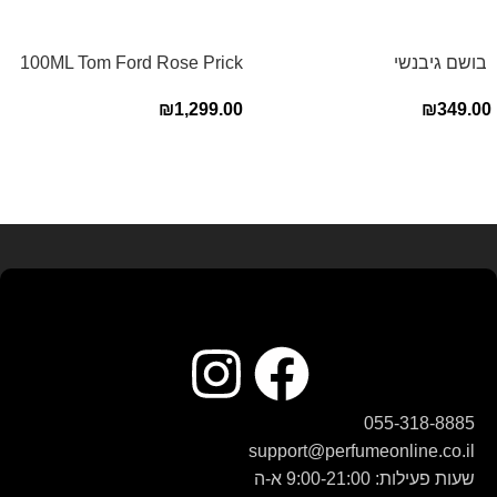
‏ בושם גיבנשי
100ML Tom Ford Rose Prick
לאינטדריטGivenchy L’Interdit
Edp בושם טום פורד לאישה
₪
1,299.00
₪
349.00
E.D.P 80ml ‏
Read more
055-318-8885
support@perfumeonline.co.il
שעות פעילות: 9:00-21:00 א-ה