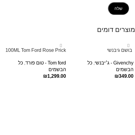
מוצרים דומים
‏ בושם גיבנשי
100ML Tom Ford Rose Prick
לאינטדריטGivenchy L’Interdit
Edp בושם טום פורד לאישה
Givenchy - ג׳יבנשי
,
כל
Tom ford - טום פורד
,
כל
E.D.P 80ml ‏
הבשמים
הבשמים
₪
1,299.00
₪
349.00
הוספה לסל
הוספה לסל