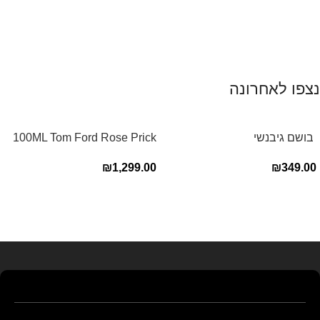
נצפו לאחרונה
‏ בושם גיבנשי
100ML Tom Ford Rose Prick
לאינטדריטGivenchy L’Interdit
Edp בושם טום פורד לאישה
₪
1,299.00
₪
349.00
E.D.P 80ml ‏
Read more