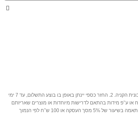
1. ניתן לבצע החלפה / זיכוי עתידי 14 יום מתאריך הרכישה בלבד, כאשר המוצר חדש ובאריזתו המקורית ( מוצר סגור לחלוטין. ) בצירוף חשבונית הקניה. 2. החזר כספי יינתן באופן בו בוצע התשלום, עד 7 ימי
ח או ע"פ מידות בהתאם לדרישות מיוחדות או מוצרים שאריזתם
נפתחה. 3. התמונות הינן להמחשה בלבד. 4. חברת פרפיום אונליין רשאית לגבות דמי ביטול עסקה במקרה של ביטול שלא עקב פגם או אי התאמה בשיעור של 5% מסך העסקה או 100 ש"ח לפי הנמוך