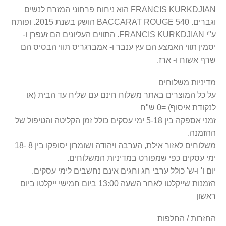
FRANCIS KURKDJIAN הוא ניחוח פרחוני המזרח לנשים
וגברים. BACCARAT ROUGE 540 הושק בשנת 2015. ופותח
ע"י FRANCIS KURKDJIAN. התווים העליונים הם זעפרן ו-
יסמין תווי האמצע הם עץ ענבר ו- אמברגריס תווי הבסיס הם
שרף אשוח ו- ארז.​
מדיניות משלוחים
על כל המוצרים באתר משלוח חינם עם שליח עד הבית (או
לנקודת איסוף) =0 ש"ח
זמני אספקה בין 5-18 ימי עסקים כולל זמן הקליטה והטיפול של
ההזמנה.
משלוחים לאזור אילת, הערבה ויהודה ושומרון יסופקו בין 8 -18
ימי עסקים כפי שמפורט במדיניות המשלוחים.
יום ו' ו-ש' כולל ערבי חג וחגים אינם נחשבים לימי עסקים.
הזמנות שייקלטו לאחר השעה 13:00 ביום חמישי ייקלטו ביום
ראשון
החזרות / החלפות