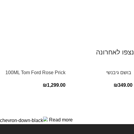
נצפו לאחרונה
‏ בושם גיבנשי
100ML Tom Ford Rose Prick
לאינטדריטGivenchy L’Interdit
Edp בושם טום פורד לאישה
₪
1,299.00
₪
349.00
E.D.P 80ml ‏
Read more