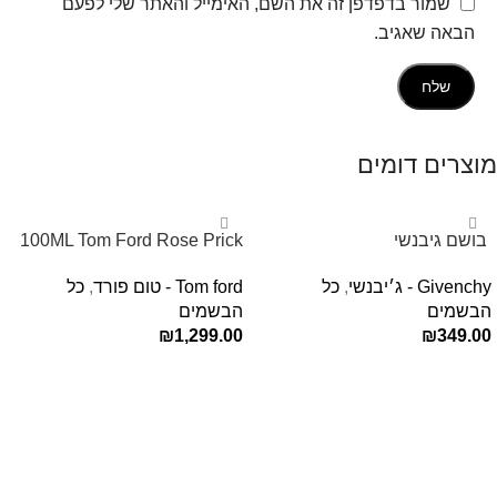
שמור בדפדפן זה את השם, האימייל והאתר שלי לפעם
הבאה שאגיב.
מוצרים דומים
‏ בושם גיבנשי
100ML Tom Ford Rose Prick
לאינטדריטGivenchy L’Interdit
Edp בושם טום פורד לאישה
Givenchy - ג׳יבנשי
,
כל
Tom ford - טום פורד
,
כל
E.D.P 80ml ‏
הבשמים
הבשמים
₪
1,299.00
₪
349.00
הוספה לסל
הוספה לסל