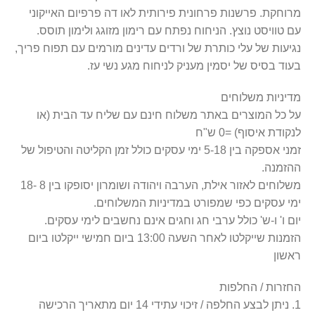
מרוחקת. פרשנות פרחונית פירותית לאו דה פרפיום האייקוני
עם טוויסט נוצץ. הניחוח נפתח עם רימון מזוגג ולימון תוסס.
נגיעות של עלי כותרת של ורדים עדינים מורמים עם תפוח פריך,
בעוד בסיס של יסמין מעניק לניחוח מגע נשי עז.
מדיניות משלוחים
על כל המוצרים באתר משלוח חינם עם שליח עד הבית (או
לנקודת איסוף) =0 ש"ח
זמני אספקה בין 5-18 ימי עסקים כולל זמן הקליטה והטיפול של
ההזמנה.
משלוחים לאזור אילת, הערבה ויהודה ושומרון יסופקו בין 8 -18
ימי עסקים כפי שמפורט במדיניות המשלוחים.
יום ו' ו-ש' כולל ערבי חג וחגים אינם נחשבים לימי עסקים.
הזמנות שייקלטו לאחר השעה 13:00 ביום חמישי ייקלטו ביום
ראשון
החזרות / החלפות
1. ניתן לבצע החלפה / זיכוי עתידי 14 יום מתאריך הרכישה