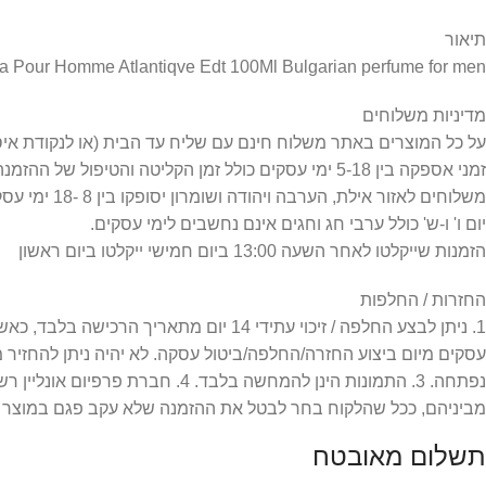
תיאור
va Pour Homme Atlantiqve Edt 100Ml Bulgarian perfume for men
מדיניות משלוחים
על כל המוצרים באתר משלוח חינם עם שליח עד הבית (או לנקודת איסוף) =
זמני אספקה בין 5-18 ימי עסקים כולל זמן הקליטה והטיפול של ההזמנה.
משלוחים לאזור אילת, הערבה ויהודה ושומרון יסופקו בין 8 -18 ימי עסקים כפי שמפורט במדיניות המשלוחים.
יום ו' ו-ש' כולל ערבי חג וחגים אינם נחשבים לימי עסקים.
הזמנות שייקלטו לאחר השעה 13:00 ביום חמישי ייקלטו ביום ראשון
החזרות / החלפות
עסקים מיום ביצוע החזרה/החלפה/ביטול עסקה. לא יהיה ניתן להחזיר
מביניהם, ככל שהלקוח בחר לבטל את ההזמנה שלא עקב פגם במוצר או
תשלום מאובטח