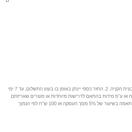
1. ניתן לבצע החלפה / זיכוי עתידי 14 יום מתאריך הרכישה בלבד, כאשר המוצר חדש ובאריזתו המקורית ( מוצר סגור לחלוטין. ) בצירוף חשבונית הקניה. 2. החזר כספי יינתן באופן בו בוצע התשלום, עד 7 ימי
ח או ע"פ מידות בהתאם לדרישות מיוחדות או מוצרים שאריזתם
נפתחה. 3. התמונות הינן להמחשה בלבד. 4. חברת פרפיום אונליין רשאית לגבות דמי ביטול עסקה במקרה של ביטול שלא עקב פגם או אי התאמה בשיעור של 5% מסך העסקה או 100 ש"ח לפי הנמוך