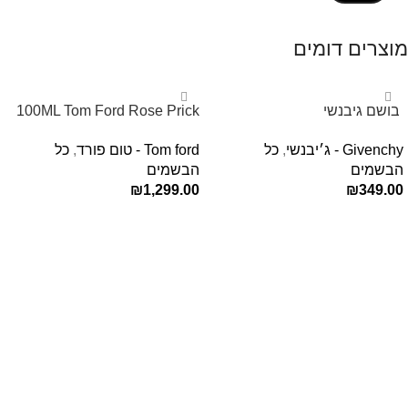
מוצרים דומים
‏ בושם גיבנשי
100ML Tom Ford Rose Prick
לאינטדריטGivenchy L’Interdit
Edp בושם טום פורד לאישה
Givenchy - ג׳יבנשי
,
כל
Tom ford - טום פורד
,
כל
E.D.P 80ml ‏
הבשמים
הבשמים
₪
1,299.00
₪
349.00
הוספה לסל
הוספה לסל