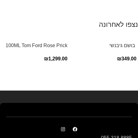
נצפו לאחרונה
‏ בושם גיבנשי
100ML Tom Ford Rose Prick
לאינטדריטGivenchy L’Interdit
Edp בושם טום פורד לאישה
₪
1,299.00
₪
349.00
E.D.P 80ml ‏
Read more
055-318-8885