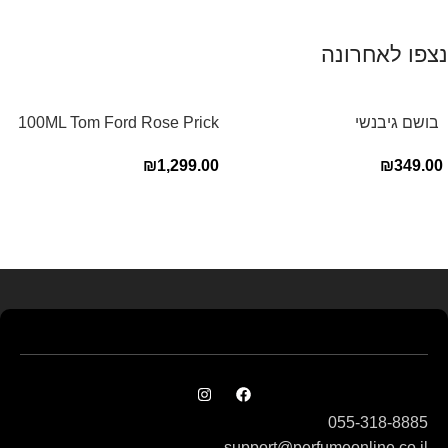
נצפו לאחרונה
‏ בושם גיבנשי
100ML Tom Ford Rose Prick
לאינטדריטGivenchy L’Interdit
Edp בושם טום פורד לאישה
₪
1,299.00
₪
349.00
E.D.P 80ml ‏
Read more
055-318-8885
support@perfumeonline.co.il