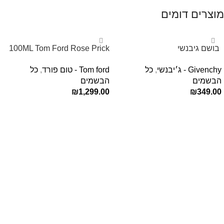
מוצרים דומים
‏ בושם גיבנשי
100ML Tom Ford Rose Prick
לאינטדריטGivenchy L’Interdit
Edp בושם טום פורד לאישה
Givenchy - ג׳יבנשי
,
כל
Tom ford - טום פורד
,
כל
E.D.P 80ml ‏
הבשמים
הבשמים
₪
1,299.00
₪
349.00
הוספה לסל
הוספה לסל