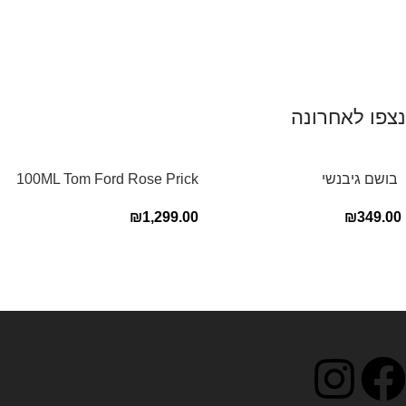
נצפו לאחרונה
‏ בושם גיבנשי
100ML Tom Ford Rose Prick
לאינטדריטGivenchy L’Interdit
Edp בושם טום פורד לאישה
₪
1,299.00
₪
349.00
E.D.P 80ml ‏
Read more