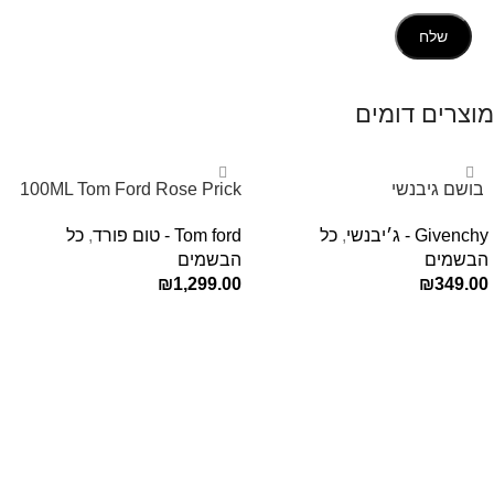
מוצרים דומים
‏ בושם גיבנשי
100ML Tom Ford Rose Prick
לאינטדריטGivenchy L’Interdit
Edp בושם טום פורד לאישה
Givenchy - ג׳יבנשי
,
כל
Tom ford - טום פורד
,
כל
E.D.P 80ml ‏
הבשמים
הבשמים
₪
1,299.00
₪
349.00
הוספה לסל
הוספה לסל