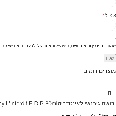
אימייל
*
שמור בדפדפן זה את השם, האימייל והאתר שלי לפעם הבאה שאגיב.
מוצרים דומים
‏ בושם גיבנשי לאינטדריטGivenchy L’Interdit E.D.P 80ml ‏
Givenchy - ג׳יבנשי
,
כל הבשמים