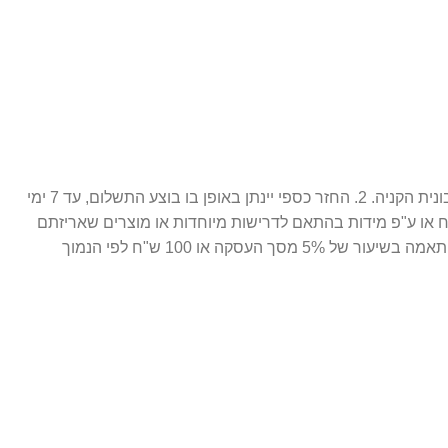
1. ניתן לבצע החלפה / זיכוי עתידי 14 יום מתאריך הרכישה בלבד, כאשר המוצר חדש ובאריזתו המקורית ( מוצר סגור לחלוטין. ) בצירוף חשבונית הקניה. 2. החזר כספי יינתן באופן בו בוצע התשלום, עד 7 ימי
ח או ע"פ מידות בהתאם לדרישות מיוחדות או מוצרים שאריזתם
נפתחה. 3. התמונות הינן להמחשה בלבד. 4. חברת פרפיום אונליין רשאית לגבות דמי ביטול עסקה במקרה של ביטול שלא עקב פגם או אי התאמה בשיעור של 5% מסך העסקה או 100 ש"ח לפי הנמוך