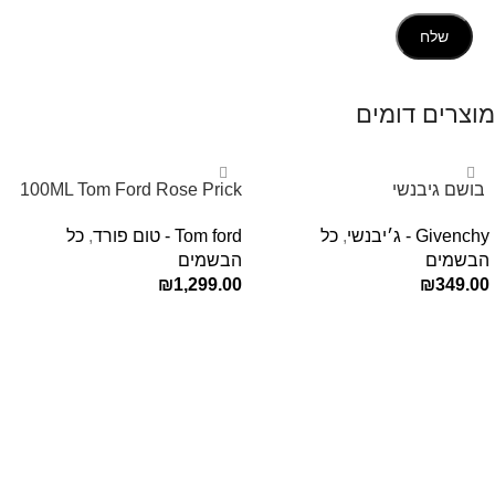
מוצרים דומים
‏ בושם גיבנשי
100ML Tom Ford Rose Prick
לאינטדריטGivenchy L’Interdit
Edp בושם טום פורד לאישה
Givenchy - ג׳יבנשי
,
כל
Tom ford - טום פורד
,
כל
E.D.P 80ml ‏
הבשמים
הבשמים
₪
1,299.00
₪
349.00
הוספה לסל
הוספה לסל