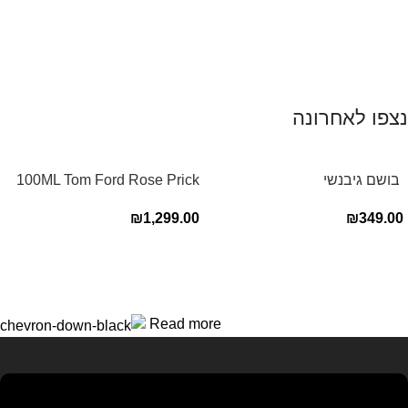
נצפו לאחרונה
‏ בושם גיבנשי
100ML Tom Ford Rose Prick
לאינטדריטGivenchy L’Interdit
Edp בושם טום פורד לאישה
₪
1,299.00
₪
349.00
E.D.P 80ml ‏
Read more