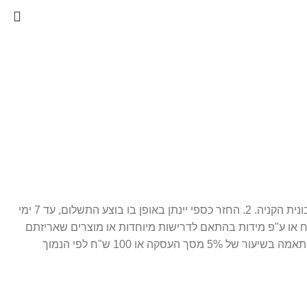
1. ניתן לבצע החלפה / זיכוי עתידי 14 יום מתאריך הרכישה בלבד, כאשר המוצר חדש ובאריזתו המקורית ( מוצר סגור לחלוטין. ) בצירוף חשבונית הקניה. 2. החזר כספי יינתן באופן בו בוצע התשלום, עד 7 ימי
ח או ע"פ מידות בהתאם לדרישות מיוחדות או מוצרים שאריזתם
נפתחה. 3. התמונות הינן להמחשה בלבד. 4. חברת פרפיום אונליין רשאית לגבות דמי ביטול עסקה במקרה של ביטול שלא עקב פגם או אי התאמה בשיעור של 5% מסך העסקה או 100 ש"ח לפי הנמוך