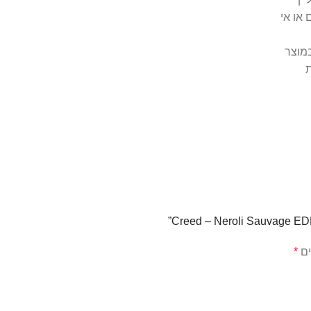
או אי
מוצר
ת
ים
*