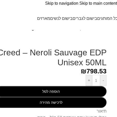
Skip to navigation
Skip to main content
ל המותגים
בישום לגברים
בישום לנשים
מארזים
עמוד הבית
/
Creed - קריד
/
d – Neroli Sauvage EDP Unisex 50ML
Creed – Neroli Sauvage EDP
Unisex 50ML
₪
798.53
+
-
הוספה לסל
לרכישה מהירה
תיאור