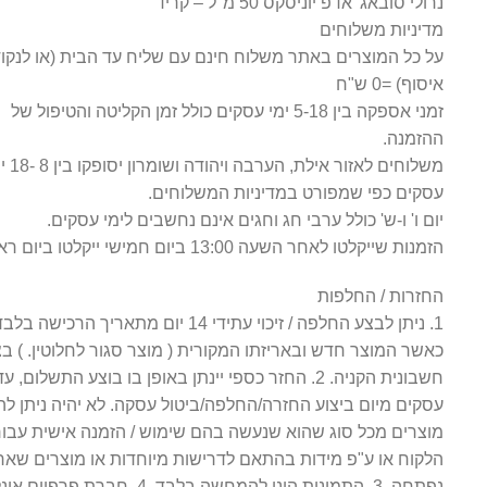
נרולי סובאג' אדפ יוניסקס 50 מ"ל – קריד
מדיניות משלוחים
על כל המוצרים באתר משלוח חינם עם שליח עד הבית (או לנקו
איסוף) =0 ש"ח
זמני אספקה בין 5-18 ימי עסקים כולל זמן הקליטה והטיפול של
ההזמנה.
משלוחים לאזור אילת, הערב
עסקים כפי שמפורט במדיניות המשלוחים.
יום ו' ו-ש' כולל ערבי חג וחגים אינם נחשבים לימי עסקים.
הזמנות שייקלטו לאחר השעה 13:00 ביום חמישי ייקלטו ביום ראשון
החזרות / החלפות
1. ניתן לבצע החלפה / זיכוי עתידי 14 יום מתאריך הרכישה בל
כאשר המוצר חדש ובאריזתו המקורית ( מוצר סגור לחלוטין. ) בצ
עסקים מיום ביצוע החזרה/החלפה/ביטול עסקה. לא יהיה ניתן לה
מוצרים מכל סוג שהוא שנעשה בהם שימוש / הזמנה אישית עבור
הלקוח או ע"פ מידות בהתאם לדרישות מיוחדות או מוצרים שאר
נפתחה. 3. התמונות הינן להמחשה בלבד. 4. חברת פרפיום 