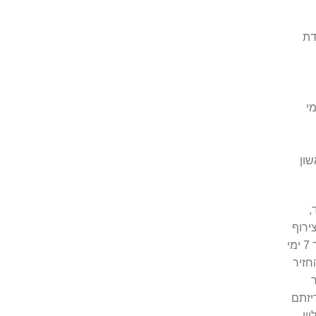
דת
ה ויהודה ושומרון יסופקו בין 8 -18 ימי
בד,
ירוף
חשבונית הקניה. 2. החזר כספי יינתן באופן בו בוצע התשלום, עד 7 ימי
חזיר
יזתם
אונליין