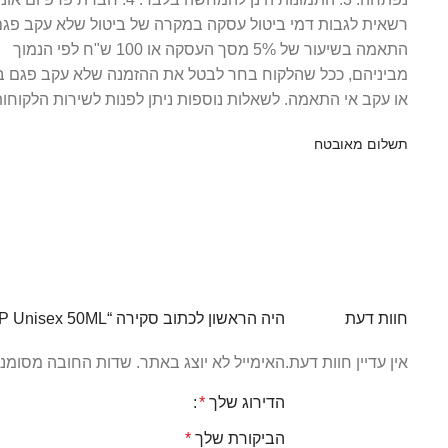
רשאית לגבות דמי ביטול עסקה במקרה של ביטול שלא עקב פגם 
התאמה בשיעור של 5% מסך העסקה או 100 ש"ח לפי הנמוך
מביניהם, ככל שהלקוח בחר לבטל את ההזמנה שלא עקב פגם ב
או עקב אי התאמה. לשאלות נוספות ניתן לפנות לשירות הלקוחו
תשלום מאובטח
חוות דעת
היה הראשון לכתוב סקירה “Creed – Neroli Sauvage EDP Unisex 50ML”
אין עדיין חוות דעת.
האימייל לא יוצג באתר.
שדות החובה מסומנ
הדירוג שלך
*
הביקורת שלך
*