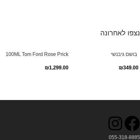
נצפו לאחרונה
‏ בושם גיבנשי
100ML Tom Ford Rose Prick
לאינטדריטGivenchy L’Interdit
Edp בושם טום פורד לאישה
₪
1,299.00
₪
349.00
E.D.P 80ml ‏
Read more
055-318-8885