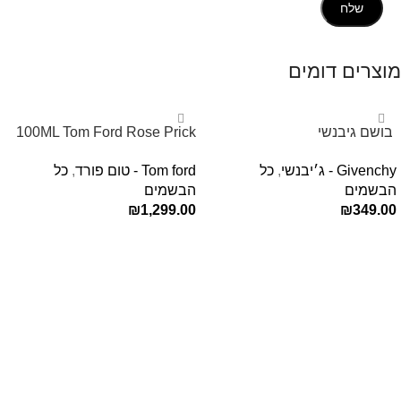
מוצרים דומים
‏ בושם גיבנשי
100ML Tom Ford Rose Prick
לאינטדריטGivenchy L’Interdit
Edp בושם טום פורד לאישה
Givenchy - ג׳יבנשי
,
כל
Tom ford - טום פורד
,
כל
E.D.P 80ml ‏
הבשמים
הבשמים
₪
1,299.00
₪
349.00
הוספה לסל
הוספה לסל