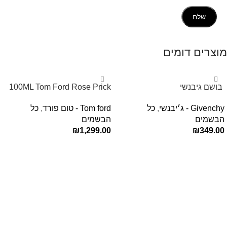
מוצרים דומים
‏ בושם גיבנשי
100ML Tom Ford Rose Prick
לאינטדריטGivenchy L’Interdit
Edp בושם טום פורד לאישה
Givenchy - ג׳יבנשי
,
כל
Tom ford - טום פורד
,
כל
E.D.P 80ml ‏
הבשמים
הבשמים
₪
1,299.00
₪
349.00
הוספה לסל
הוספה לסל