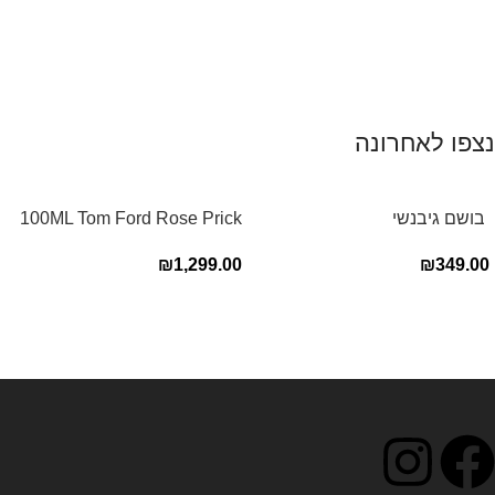
נצפו לאחרונה
‏ בושם גיבנשי
100ML Tom Ford Rose Prick
לאינטדריטGivenchy L’Interdit
Edp בושם טום פורד לאישה
₪
1,299.00
₪
349.00
E.D.P 80ml ‏
Read more