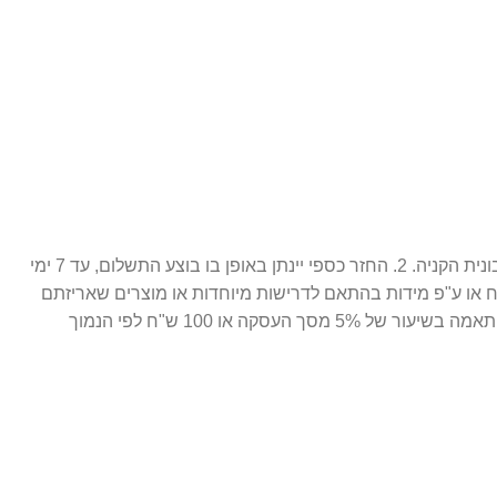
1. ניתן לבצע החלפה / זיכוי עתידי 14 יום מתאריך הרכישה בלבד, כאשר המוצר חדש ובאריזתו המקורית ( מוצר סגור לחלוטין. ) בצירוף חשבונית הקניה. 2. החזר כספי יינתן באופן בו בוצע התשלום, עד 7 ימי
ח או ע"פ מידות בהתאם לדרישות מיוחדות או מוצרים שאריזתם
נפתחה. 3. התמונות הינן להמחשה בלבד. 4. חברת פרפיום אונליין רשאית לגבות דמי ביטול עסקה במקרה של ביטול שלא עקב פגם או אי התאמה בשיעור של 5% מסך העסקה או 100 ש"ח לפי הנמוך