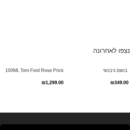
נצפו לאחרונה
‏ בושם גיבנשי
100ML Tom Ford Rose Prick
לאינטדריטGivenchy L’Interdit
Edp בושם טום פורד לאישה
₪
1,299.00
₪
349.00
E.D.P 80ml ‏
Read more