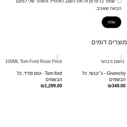
שמור בדפדפן זה את השם, האימייל והאתר שלי לפעם
הבאה שאגיב.
מוצרים דומים
‏ בושם גיבנשי
100ML Tom Ford Rose Prick
לאינטדריטGivenchy L’Interdit
Edp בושם טום פורד לאישה
Givenchy - ג׳יבנשי
,
כל
Tom ford - טום פורד
,
כל
E.D.P 80ml ‏
הבשמים
הבשמים
₪
1,299.00
₪
349.00
הוספה לסל
הוספה לסל