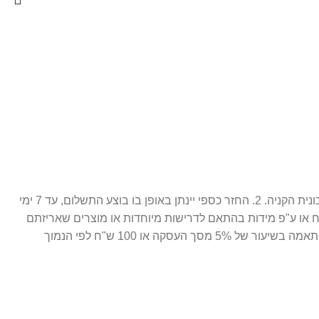
1. ניתן לבצע החלפה / זיכוי עתידי 14 יום מתאריך הרכישה בלבד, כאשר המוצר חדש ובאריזתו המקורית ( מוצר סגור לחלוטין. ) בצירוף חשבונית הקניה. 2. החזר כספי יינתן באופן בו בוצע התשלום, עד 7 ימי
ח או ע"פ מידות בהתאם לדרישות מיוחדות או מוצרים שאריזתם
נפתחה. 3. התמונות הינן להמחשה בלבד. 4. חברת פרפיום אונליין רשאית לגבות דמי ביטול עסקה במקרה של ביטול שלא עקב פגם או אי התאמה בשיעור של 5% מסך העסקה או 100 ש"ח לפי הנמוך