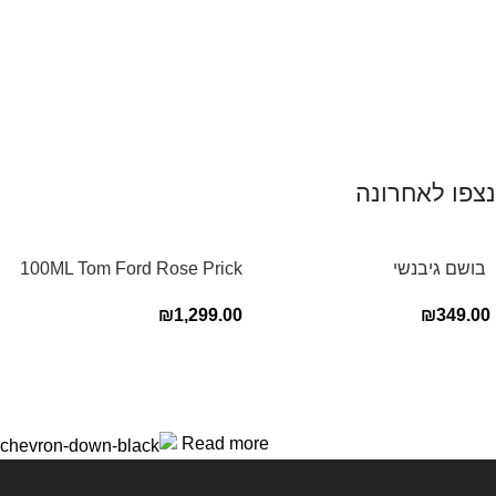
נצפו לאחרונה
‏ בושם גיבנשי
100ML Tom Ford Rose Prick
לאינטדריטGivenchy L’Interdit
Edp בושם טום פורד לאישה
₪
1,299.00
₪
349.00
E.D.P 80ml ‏
Read more