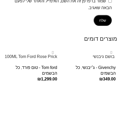
שמור בדפדפן זה את השם, האימייל והאתר שלי לפעם
הבאה שאגיב.
מוצרים דומים
‏ בושם גיבנשי
100ML Tom Ford Rose Prick
לאינטדריטGivenchy L’Interdit
Edp בושם טום פורד לאישה
Givenchy - ג׳יבנשי
,
כל
Tom ford - טום פורד
,
כל
E.D.P 80ml ‏
הבשמים
הבשמים
₪
1,299.00
₪
349.00
הוספה לסל
הוספה לסל