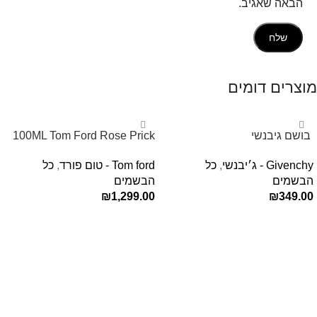
הבאה שאגיב.
מוצרים דומים
‏ בושם גיבנשי
100ML Tom Ford Rose Prick
לאינטדריטGivenchy L’Interdit
Edp בושם טום פורד לאישה
Givenchy - ג׳יבנשי
,
כל
Tom ford - טום פורד
,
כל
E.D.P 80ml ‏
הבשמים
הבשמים
₪
1,299.00
₪
349.00
הוספה לסל
הוספה לסל