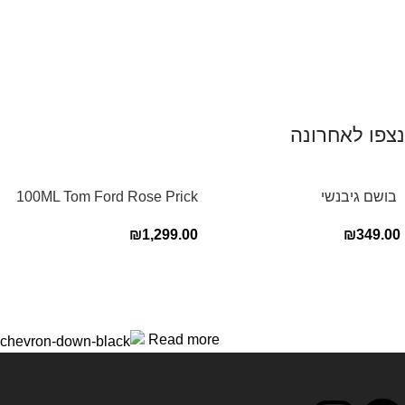
נצפו לאחרונה
‏ בושם גיבנשי
100ML Tom Ford Rose Prick
לאינטדריטGivenchy L’Interdit
Edp בושם טום פורד לאישה
₪
1,299.00
₪
349.00
E.D.P 80ml ‏
Read more