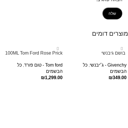
מוצרים דומים
‏ בושם גיבנשי
100ML Tom Ford Rose Prick
לאינטדריטGivenchy L’Interdit
Edp בושם טום פורד לאישה
Givenchy - ג׳יבנשי
,
כל
Tom ford - טום פורד
,
כל
E.D.P 80ml ‏
הבשמים
הבשמים
₪
1,299.00
₪
349.00
הוספה לסל
הוספה לסל