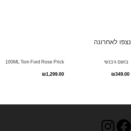
נצפו לאחרונה
‏ בושם גיבנשי
100ML Tom Ford Rose Prick
לאינטדריטGivenchy L’Interdit
Edp בושם טום פורד לאישה
₪
1,299.00
₪
349.00
E.D.P 80ml ‏
Read more