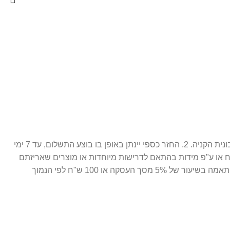
1. ניתן לבצע החלפה / זיכוי עתידי 14 יום מתאריך הרכישה בלבד, כאשר המוצר חדש ובאריזתו המקורית ( מוצר סגור לחלוטין. ) בצירוף חשבונית הקניה. 2. החזר כספי יינתן באופן בו בוצע התשלום, עד 7 ימי
ח או ע"פ מידות בהתאם לדרישות מיוחדות או מוצרים שאריזתם
נפתחה. 3. התמונות הינן להמחשה בלבד. 4. חברת פרפיום אונליין רשאית לגבות דמי ביטול עסקה במקרה של ביטול שלא עקב פגם או אי התאמה בשיעור של 5% מסך העסקה או 100 ש"ח לפי הנמוך