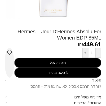
Hermes – Jour D'Hermes Absolu For
Women EDP 85ML
₪
449.61
+
-
הוספה לסל
לרכישה מהירה
תיאור
ג'ור דה הרמס אבסולו לאישה 85 מ"ל – הרמס
מדיניות משלוחים
החזרות / החלפות