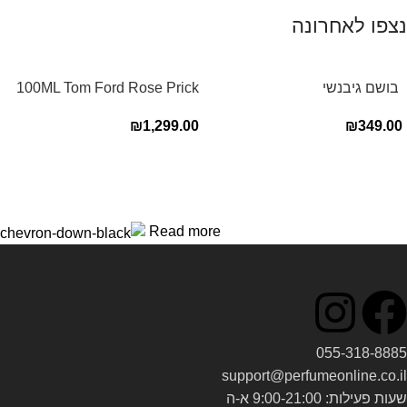
נצפו לאחרונה
‏ בושם גיבנשי
100ML Tom Ford Rose Prick
לאינטדריטGivenchy L’Interdit
Edp בושם טום פורד לאישה
₪
1,299.00
₪
349.00
E.D.P 80ml ‏
Read more
055-318-8885
support@perfumeonline.co.il
שעות פעילות: 9:00-21:00 א-ה