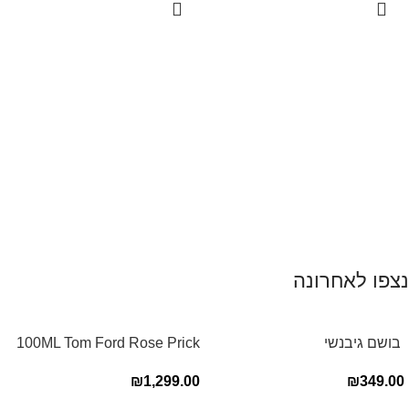
נצפו לאחרונה
‏ בושם גיבנשי
100ML Tom Ford Rose Prick
לאינטדריטGivenchy L’Interdit
Edp בושם טום פורד לאישה
₪
1,299.00
₪
349.00
E.D.P 80ml ‏