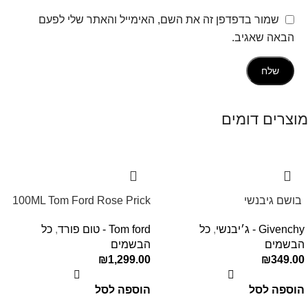
שמור בדפדפן זה את השם, האימייל והאתר שלי לפעם
הבאה שאגיב.
מוצרים דומים
‏ בושם גיבנשי
100ML Tom Ford Rose Prick
לאינטדריטGivenchy L’Interdit
Edp בושם טום פורד לאישה
Givenchy - ג׳יבנשי
,
כל
Tom ford - טום פורד
,
כל
E.D.P 80ml ‏
הבשמים
הבשמים
₪
1,299.00
₪
349.00
הוספה לסל
הוספה לסל