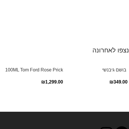
נצפו לאחרונה
‏ בושם גיבנשי
100ML Tom Ford Rose Prick
לאינטדריטGivenchy L’Interdit
Edp בושם טום פורד לאישה
₪
1,299.00
₪
349.00
E.D.P 80ml ‏
Read more