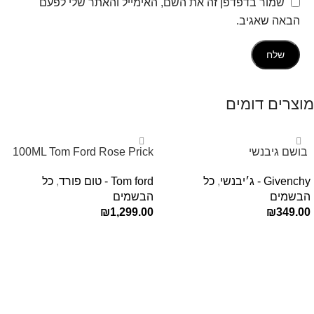
שמור בדפדפן זה את השם, האימייל והאתר שלי לפעם
הבאה שאגיב.
מוצרים דומים
‏ בושם גיבנשי
100ML Tom Ford Rose Prick
לאינטדריטGivenchy L’Interdit
Edp בושם טום פורד לאישה
Givenchy - ג׳יבנשי
,
כל
Tom ford - טום פורד
,
כל
E.D.P 80ml ‏
הבשמים
הבשמים
₪
1,299.00
₪
349.00
הוספה לסל
הוספה לסל