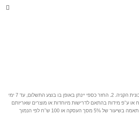
1. ניתן לבצע החלפה / זיכוי עתידי 14 יום מתאריך הרכישה בלבד, כאשר המוצר חדש ובאריזתו המקורית ( מוצר סגור לחלוטין. ) בצירוף חשבונית הקניה. 2. החזר כספי יינתן באופן בו בוצע התשלום, עד 7 ימי
ח או ע"פ מידות בהתאם לדרישות מיוחדות או מוצרים שאריזתם
נפתחה. 3. התמונות הינן להמחשה בלבד. 4. חברת פרפיום אונליין רשאית לגבות דמי ביטול עסקה במקרה של ביטול שלא עקב פגם או אי התאמה בשיעור של 5% מסך העסקה או 100 ש"ח לפי הנמוך