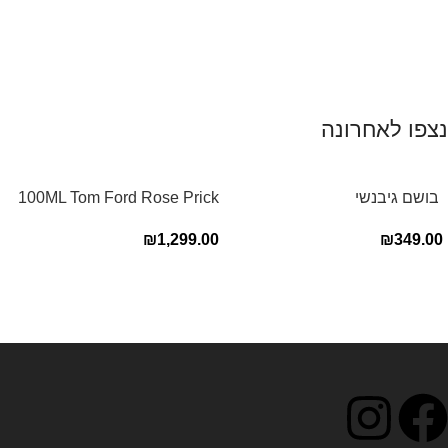
נצפו לאחרונה
‏ בושם גיבנשי
100ML Tom Ford Rose Prick
לאינטדריטGivenchy L’Interdit
Edp בושם טום פורד לאישה
₪
1,299.00
₪
349.00
E.D.P 80ml ‏
Read more