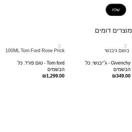
מוצרים דומים
‏ בושם גיבנשי
100ML Tom Ford Rose Prick
לאינטדריטGivenchy L’Interdit
Edp בושם טום פורד לאישה
Givenchy - ג׳יבנשי
,
כל
Tom ford - טום פורד
,
כל
E.D.P 80ml ‏
הבשמים
הבשמים
₪
1,299.00
₪
349.00
הוספה לסל
הוספה לסל