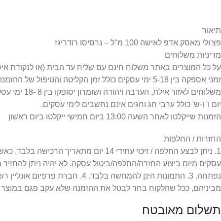
תיאור
פצ'ולי מאסק אדפ לאישה 100 מ"ל – נרסיסו רודריגז
מדיניות משלוחים
על כל המוצרים באתר משלוח חינם עם שליח עד הבית (או לנקודת איסוף) =
זמני אספקה בין 5-18 ימי עסקים כולל זמן הקליטה והטיפול של ההזמנה.
משלוחים לאזור אילת, הערבה ויהודה ושומרון יסופקו בין 8 -18 ימי עסקים כפי שמפורט במדיניות המשלוחים.
יום ו' ו-ש' כולל ערבי חג וחגים אינם נחשבים לימי עסקים.
הזמנות שייקלטו לאחר השעה 13:00 ביום חמישי ייקלטו ביום ראשון
החזרות / החלפות
עסקים מיום ביצוע החזרה/החלפה/ביטול עסקה. לא יהיה ניתן להחזיר
מביניהם, ככל שהלקוח בחר לבטל את ההזמנה שלא עקב פגם במוצר או
תשלום מאובטח