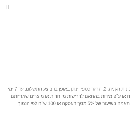
1. ניתן לבצע החלפה / זיכוי עתידי 14 יום מתאריך הרכישה בלבד, כאשר המוצר חדש ובאריזתו המקורית ( מוצר סגור לחלוטין. ) בצירוף חשבונית הקניה. 2. החזר כספי יינתן באופן בו בוצע התשלום, עד 7 ימי
ח או ע"פ מידות בהתאם לדרישות מיוחדות או מוצרים שאריזתם
נפתחה. 3. התמונות הינן להמחשה בלבד. 4. חברת פרפיום אונליין רשאית לגבות דמי ביטול עסקה במקרה של ביטול שלא עקב פגם או אי התאמה בשיעור של 5% מסך העסקה או 100 ש"ח לפי הנמוך