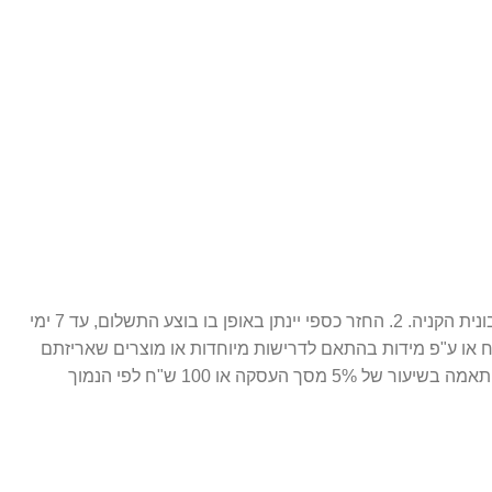
1. ניתן לבצע החלפה / זיכוי עתידי 14 יום מתאריך הרכישה בלבד, כאשר המוצר חדש ובאריזתו המקורית ( מוצר סגור לחלוטין. ) בצירוף חשבונית הקניה. 2. החזר כספי יינתן באופן בו בוצע התשלום, עד 7 ימי
ח או ע"פ מידות בהתאם לדרישות מיוחדות או מוצרים שאריזתם
נפתחה. 3. התמונות הינן להמחשה בלבד. 4. חברת פרפיום אונליין רשאית לגבות דמי ביטול עסקה במקרה של ביטול שלא עקב פגם או אי התאמה בשיעור של 5% מסך העסקה או 100 ש"ח לפי הנמוך