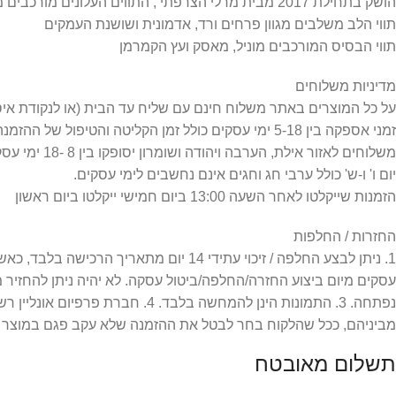
הושק בתחילת 2017 מבית מרלי הצרפתי , התווים העלונים מורכבים מריבס , ברגמוט וליצ’י .
תווי הלב משלבים מגוון פרחים ורד, אדמונית ושושנת העמקים
תווי הבסיס המורכבים מוניל, מאסק ועץ הקמרמן
מדיניות משלוחים
על כל המוצרים באתר משלוח חינם עם שליח עד הבית (או לנקודת איסוף) =
זמני אספקה בין 5-18 ימי עסקים כולל זמן הקליטה והטיפול של ההזמנה.
משלוחים לאזור אילת, הערבה ויהודה ושומרון יסופקו בין 8 -18 ימי עסקים כפי שמפורט במדיניות המשלוחים.
יום ו' ו-ש' כולל ערבי חג וחגים אינם נחשבים לימי עסקים.
הזמנות שייקלטו לאחר השעה 13:00 ביום חמישי ייקלטו ביום ראשון
החזרות / החלפות
עסקים מיום ביצוע החזרה/החלפה/ביטול עסקה. לא יהיה ניתן להחזיר
מביניהם, ככל שהלקוח בחר לבטל את ההזמנה שלא עקב פגם במוצר או
תשלום מאובטח