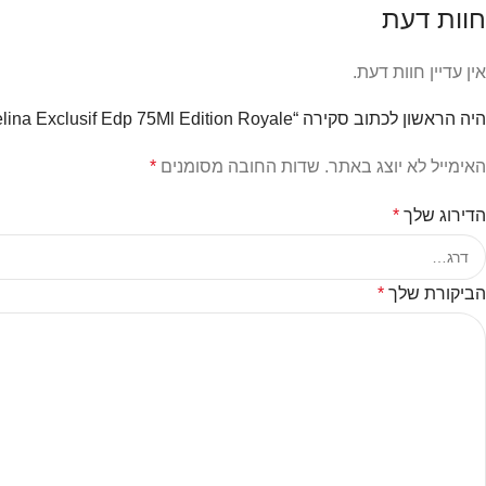
חוות דעת
אין עדיין חוות דעת.
היה הראשון לכתוב סקירה “Parfums De Marly Delina Exclusif Edp 75Ml Edition Royale בושם פרפומס דה מרלי לאישה”
האימייל לא יוצג באתר.
שדות החובה מסומנים
*
הדירוג שלך
*
הביקורת שלך
*