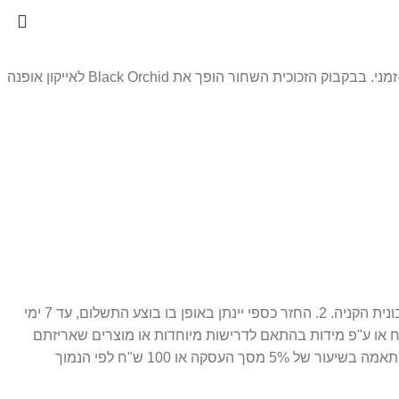
בושם Black Orchid מסדרת Signature בעל ניחוח עשיר וחושני של תווים כהים, סחלבים שחורים ותבלינים. ניחוח שהינו גם מודרני וגם על-זמני. בבקבוק הזכוכית השחור הופך את Black Orchid לאייקון אופנה
1. ניתן לבצע החלפה / זיכוי עתידי 14 יום מתאריך הרכישה בלבד, כאשר המוצר חדש ובאריזתו המקורית ( מוצר סגור לחלוטין. ) בצירוף חשבונית הקניה. 2. החזר כספי יינתן באופן בו בוצע התשלום, עד 7 ימי
ח או ע"פ מידות בהתאם לדרישות מיוחדות או מוצרים שאריזתם
נפתחה. 3. התמונות הינן להמחשה בלבד. 4. חברת פרפיום אונליין רשאית לגבות דמי ביטול עסקה במקרה של ביטול שלא עקב פגם או אי התאמה בשיעור של 5% מסך העסקה או 100 ש"ח לפי הנמוך