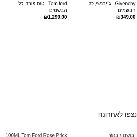
Givenchy - ג׳יבנשי
,
כל
Tom ford - טום פורד
,
כל
E.D.P 80ml ‏
הבשמים
הבשמים
₪
1,299.00
₪
349.00
הוספה לסל
הוספה לסל
נצפו לאחרונה
‏ בושם גיבנשי
100ML Tom Ford Rose Prick