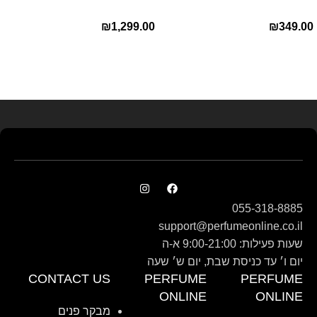
לאינטדריטGivenchy L’Interdit
Edp בושם טום פורד לאישה
₪
1,299.00
₪
349.00
E.D.P 80ml ‏
Read more
055-318-8885
support@perfumeonline.co.il
שעות פעילות: 9:00-21:00 א-ה
יום ו׳ עד כניסת שבת, יום ש׳ שעה
CONTACT US
PERFUME
PERFUME
ONLINE
ONLINE
מבקר פנים