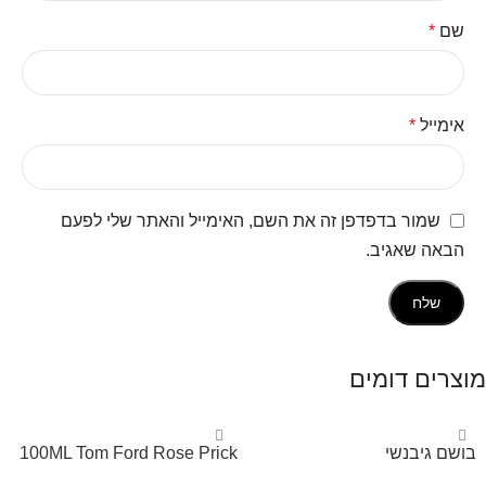
שם
*
אימייל
*
שמור בדפדפן זה את השם, האימייל והאתר שלי לפעם
הבאה שאגיב.
מוצרים דומים
‏ בושם גיבנשי
100ML Tom Ford Rose Prick
לאינטדריטGivenchy L’Interdit
Edp בושם טום פורד לאישה