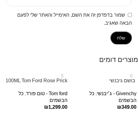
שמור בדפדפן זה את השם, האימייל והאתר שלי לפעם
הבאה שאגיב.
מוצרים דומים
‏ בושם גיבנשי
100ML Tom Ford Rose Prick
לאינטדריטGivenchy L’Interdit
Edp בושם טום פורד לאישה
Givenchy - ג׳יבנשי
,
כל
Tom ford - טום פורד
,
כל
E.D.P 80ml ‏
הבשמים
הבשמים
₪
1,299.00
₪
349.00
הוספה לסל
הוספה לסל