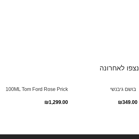
נצפו לאחרונה
‏ בושם גיבנשי
100ML Tom Ford Rose Prick
לאינטדריטGivenchy L’Interdit
Edp בושם טום פורד לאישה
₪
1,299.00
₪
349.00
E.D.P 80ml ‏
Read more