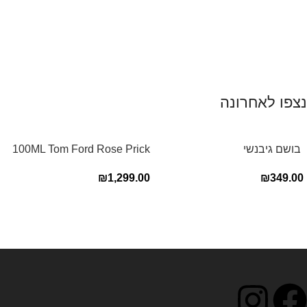
נצפו לאחרונה
‏ בושם גיבנשי
100ML Tom Ford Rose Prick
לאינטדריטGivenchy L’Interdit
Edp בושם טום פורד לאישה
₪
1,299.00
₪
349.00
E.D.P 80ml ‏
Read more