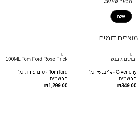
הבאה שאגיב.
מוצרים דומים
‏ בושם גיבנשי
100ML Tom Ford Rose Prick
לאינטדריטGivenchy L’Interdit
Edp בושם טום פורד לאישה
Givenchy - ג׳יבנשי
,
כל
Tom ford - טום פורד
,
כל
E.D.P 80ml ‏
הבשמים
הבשמים
₪
1,299.00
₪
349.00
הוספה לסל
הוספה לסל