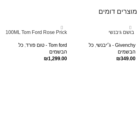
מוצרים דומים
‏ בושם גיבנשי
100ML Tom Ford Rose Prick
לאינטדריטGivenchy L’Interdit
Edp בושם טום פורד לאישה
Givenchy - ג׳יבנשי
,
כל
Tom ford - טום פורד
,
כל
E.D.P 80ml ‏
הבשמים
הבשמים
₪
1,299.00
₪
349.00
הוספה לסל
הוספה לסל