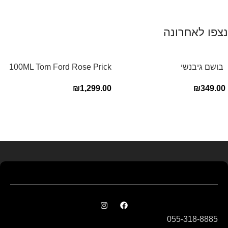
נצפו לאחרונה
‏ בושם גיבנשי
100ML Tom Ford Rose Prick
לאינטדריטGivenchy L’Interdit
Edp בושם טום פורד לאישה
₪
1,299.00
₪
349.00
E.D.P 80ml ‏
Read more
055-318-8885